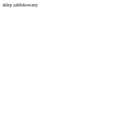
s
klep zablokowany