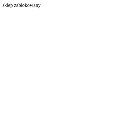
s
klep zablokowany