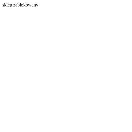
s
klep zablokowany