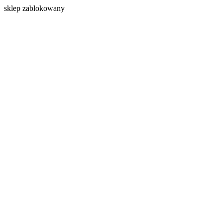
s
klep zablokowany