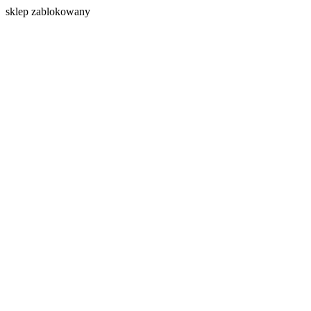
s
klep zablokowany