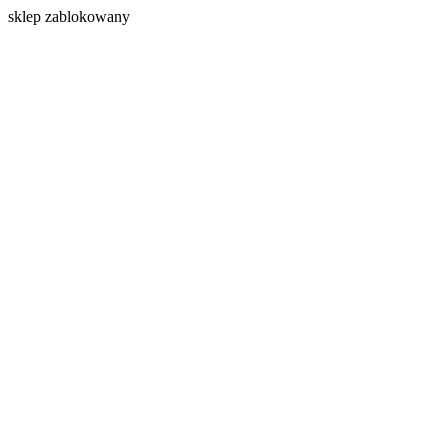
s
klep zablokowany