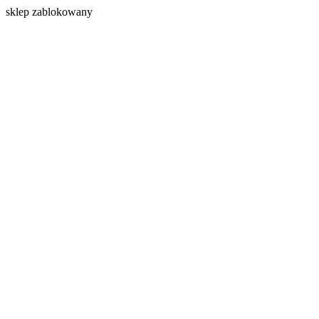
s
klep zablokowany