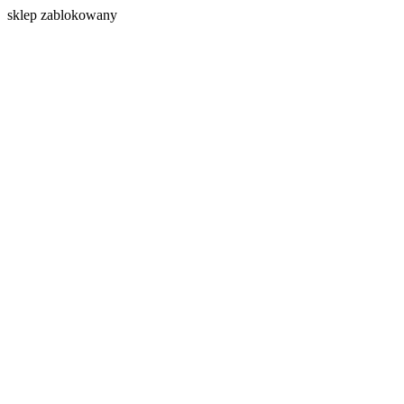
s
klep zablokowany