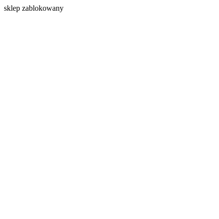
s
klep zablokowany