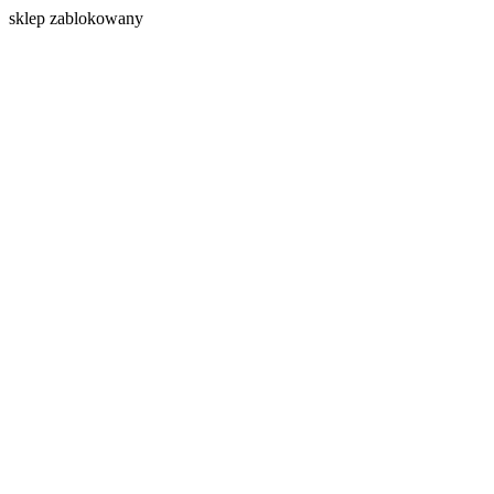
s
klep zablokowany