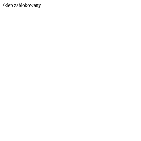
s
klep zablokowany