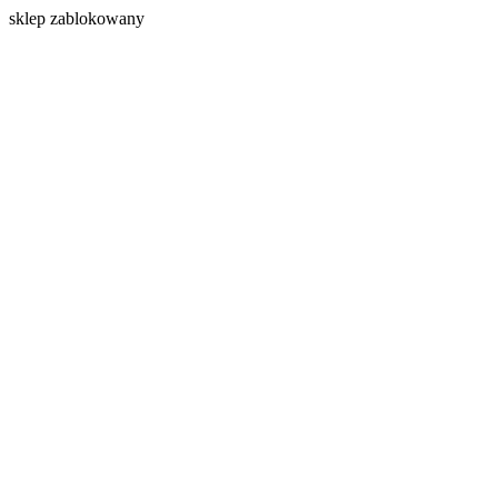
s
klep zablokowany