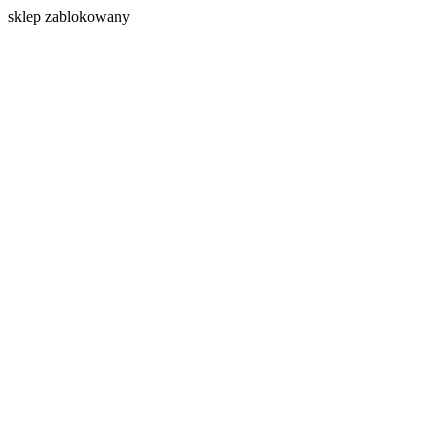
s
klep zablokowany