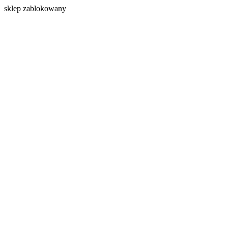
s
klep zablokowany