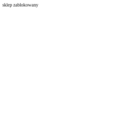
s
klep zablokowany