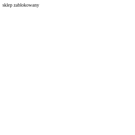
s
klep zablokowany