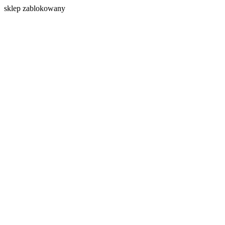
s
klep zablokowany