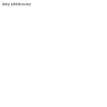
s
klep zablokowany