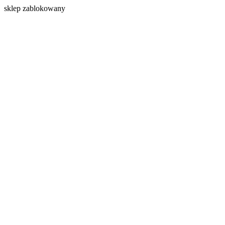
s
klep zablokowany