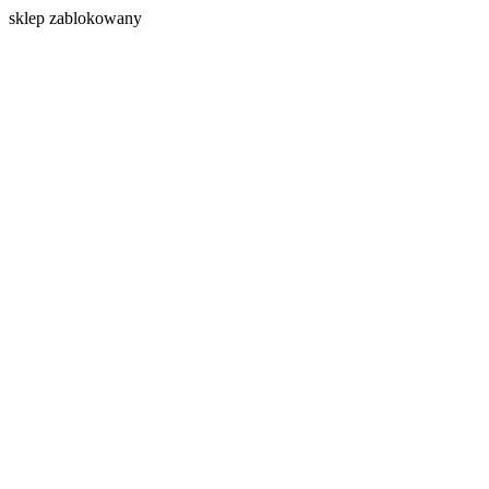
s
klep zablokowany