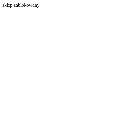
s
klep zablokowany