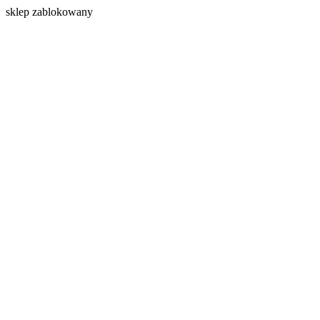
s
klep zablokowany