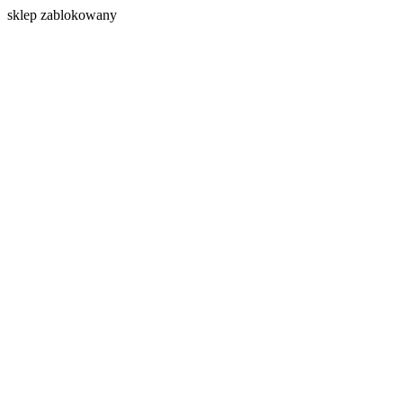
s
klep zablokowany