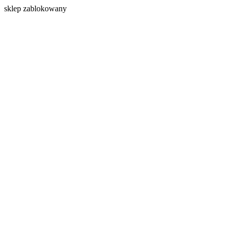
s
klep zablokowany