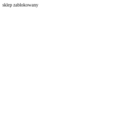
s
klep zablokowany