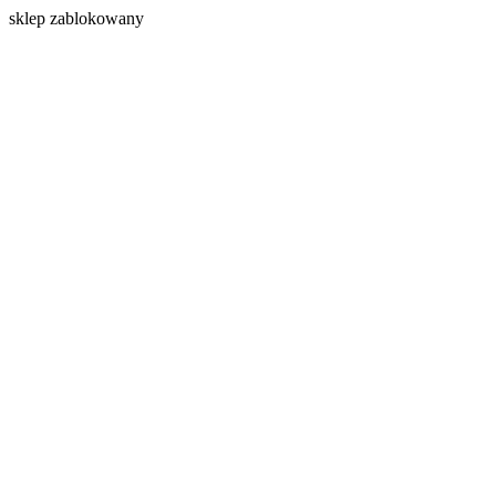
s
klep zablokowany