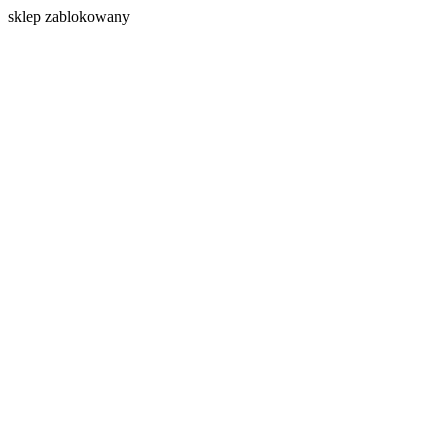
s
klep zablokowany