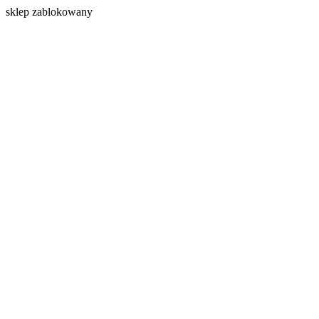
s
klep zablokowany