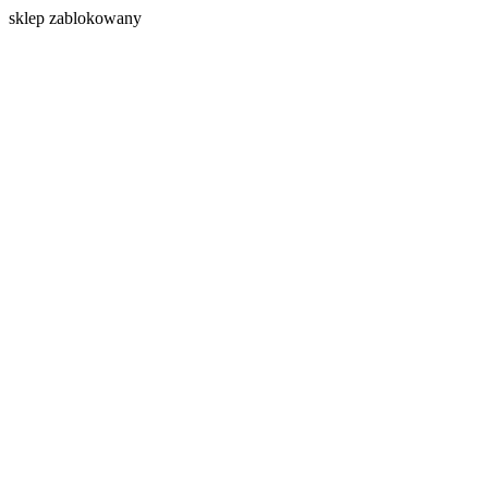
s
klep zablokowany