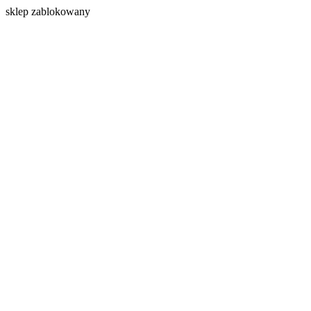
s
klep zablokowany