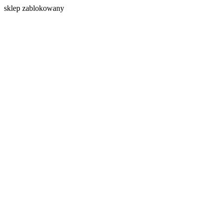
s
klep zablokowany