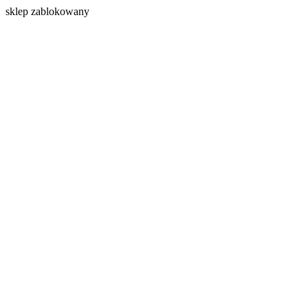
s
klep zablokowany