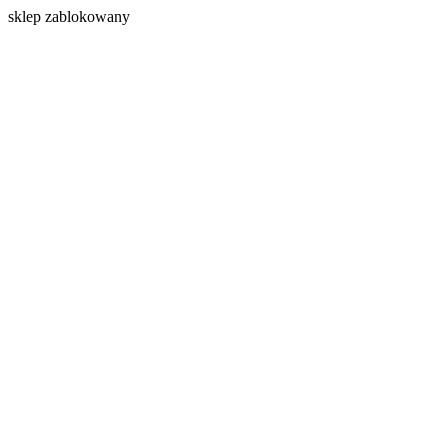
s
klep zablokowany