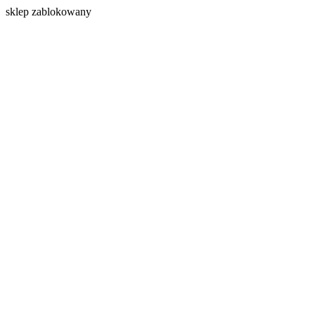
s
klep zablokowany