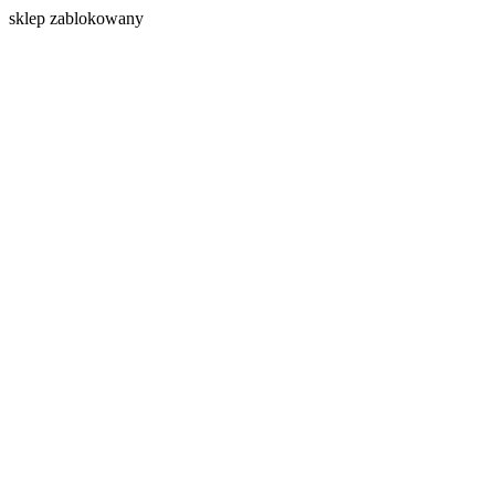
s
klep zablokowany