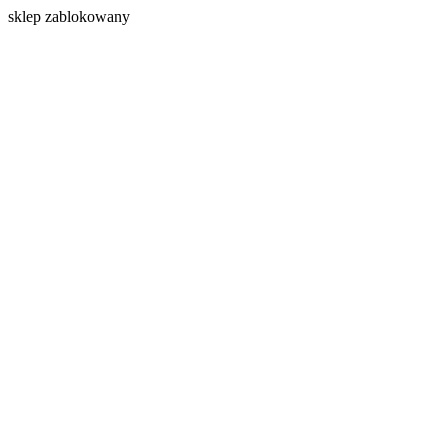
s
klep zablokowany