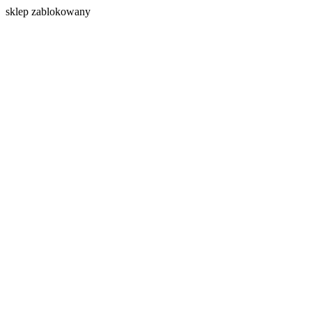
s
klep zablokowany