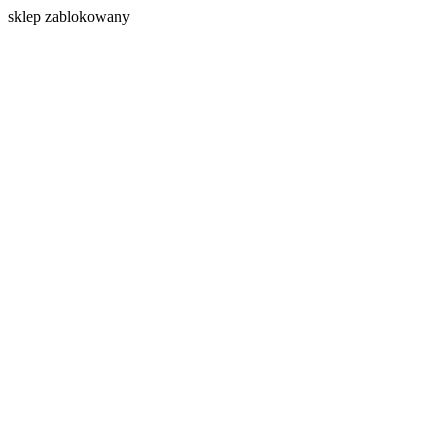
s
klep zablokowany